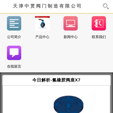
天 津 中 贯 阀
门 制 造 有 限
公 司
公司简介
产品中心
新闻中心
联系我们
在线留言
今日解析-氟橡胶阀座X7