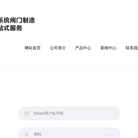
网站首页
公司简介
产品中心
新闻中心
联系我

