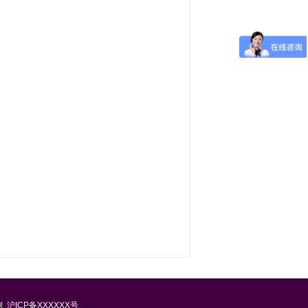
禁复制 沪ICP备XXXXXX号