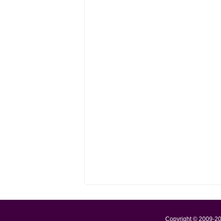
Copyright © 200